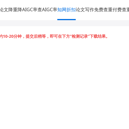
论文降重
降AIGC率
查AIGC率
知网折扣
论文写作
免费查重
付费查
约10-20分钟，提交后稍等，即可在下方“检测记录”下载结果。