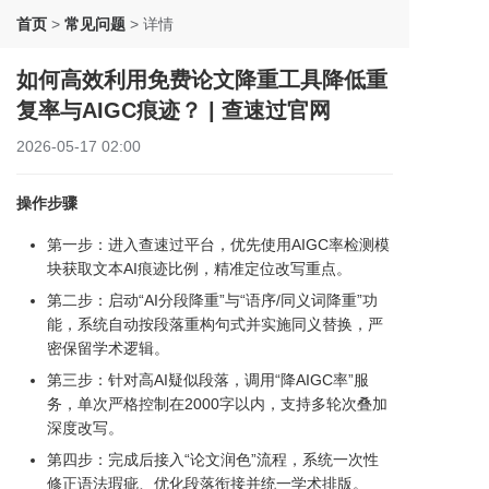
首页
>
常见问题
>
详情
如何高效利用免费论文降重工具降低重
复率与AIGC痕迹？ | 查速过官网
2026-05-17 02:00
操作步骤
第一步：进入查速过平台，优先使用AIGC率检测模
块获取文本AI痕迹比例，精准定位改写重点。
第二步：启动“AI分段降重”与“语序/同义词降重”功
能，系统自动按段落重构句式并实施同义替换，严
密保留学术逻辑。
第三步：针对高AI疑似段落，调用“降AIGC率”服
务，单次严格控制在2000字以内，支持多轮次叠加
深度改写。
第四步：完成后接入“论文润色”流程，系统一次性
修正语法瑕疵、优化段落衔接并统一学术排版。